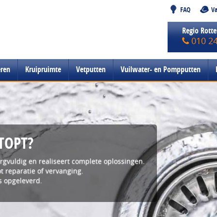
FAQ
Va
Regio Rott
010 2
eren
Kruipruimte
Vetputten
Vuilwater- en Pompputten
TOPT?
orgvuldig en realiseert complete oplossingen.
t reparatie of vervanging.
s opgeleverd.