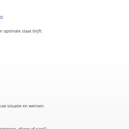
en
 optimale staat blijft.
 uw situatie en wensen.
otsteen, afvoer of riool?