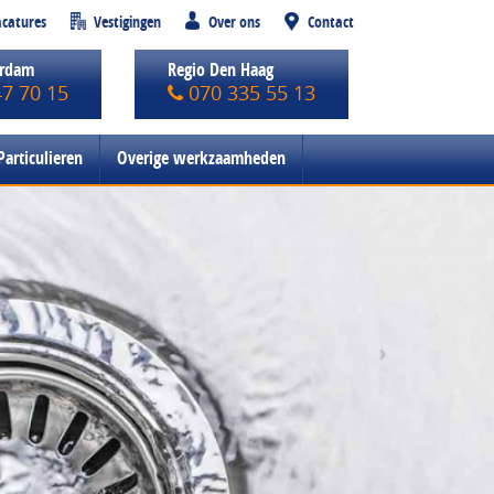
catures
Vestigingen
Over ons
Contact
erdam
Regio Den Haag
47 70 15
070 335 55 13
Particulieren
Overige werkzaamheden
›