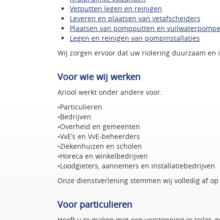
Vetputten legen en reinigen
Leveren en plaatsen van vetafscheiders
Plaatsen van pompputten en vuilwaterpomp
Legen en reinigen van pompinstallaties
Wij zorgen ervoor dat uw riolering duurzaam en in
Voor wie wij werken
Ariool werkt onder andere voor:
•Particulieren
•Bedrijven
•Overheid en gemeenten
•VvE’s en VvE-beheerders
•Ziekenhuizen en scholen
•Horeca en winkelbedrijven
•Loodgieters, aannemers en installatiebedrijven
Onze dienstverlening stemmen wij volledig af op
Voor particulieren
Heeft u te maken met een verstopping in toilet, go