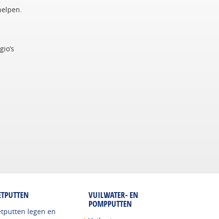
helpen.
gio’s
ETPUTTEN
VUILWATER- EN
POMPPUTTEN
etputten legen en