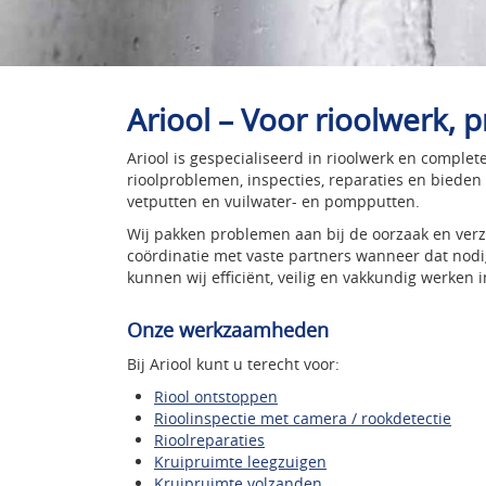
Ariool – Voor rioolwerk, 
Ariool is gespecialiseerd in rioolwerk en complet
rioolproblemen, inspecties, reparaties en biede
vetputten en vuilwater- en pompputten.
Wij pakken problemen aan bij de oorzaak en verzor
coördinatie met vaste partners wanneer dat nodi
kunnen wij efficiënt, veilig en vakkundig werken i
Onze werkzaamheden
Bij Ariool kunt u terecht voor:
Riool ontstoppen
Rioolinspectie met camera / rookdetectie
Rioolreparaties
Kruipruimte leegzuigen
Kruipruimte volzanden