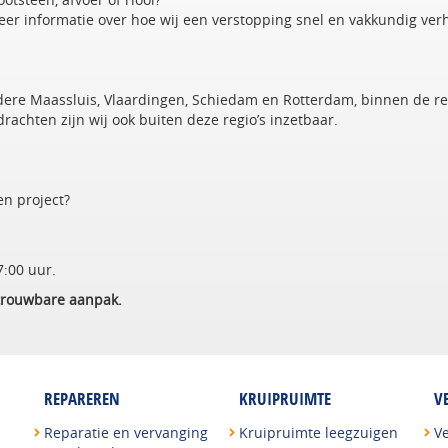
er informatie over hoe wij een verstopping snel en vakkundig ver
ere Maassluis, Vlaardingen, Schiedam en Rotterdam, binnen de re
achten zijn wij ook buiten deze regio’s inzetbaar.
en project?
7:00 uur.
etrouwbare aanpak.
REPAREREN
KRUIPRUIMTE
V
Reparatie en vervanging
Kruipruimte leegzuigen
V