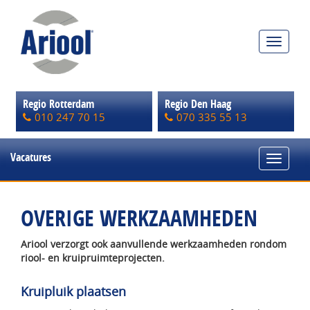
Toggle
navigat
Regio Rotterdam
Regio Den Haag
010 247 70 15
070 335 55 13
Vacatures
Toggle
navigat
OVERIGE WERKZAAMHEDEN
Ariool verzorgt ook aanvullende werkzaamheden rondom
riool- en kruipruimteprojecten.
Kruipluik plaatsen