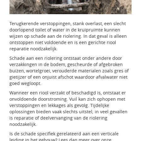
Terugkerende verstoppingen, stank overlast, een slecht
doorlopend toilet of water in de kruipruimte kunnen
wijzen op schade aan de riolering. In dat geval is alleen
ontstoppen niet voldoende en is een gerichte riool
reparatie noodzakelijk.
Schade aan een riolering ontstaat onder andere door
verzakkingen in de bodem, gescheurde of afgebroken
buizen, wortelgroei, verouderde materialen zoals gres of
gietijzer of een onjuist afschot waardoor afvalwater niet
goed wegloopt.
Wanneer een riool verzakt of beschadigd is, ontstaat er
onvoldoende doorstroming. Vuil kan zich ophopen met
verstoppingen en lekkages als gevolg. Tijdelijke
oplossingen bieden vaak slechts uitstel; in veel gevallen
is reparatie of deelvervanging van de riolering
noodzakelijk.
Is de schade specifiek gerelateerd aan een verticale
leiding in het gebouw? Lees dan meer over onze