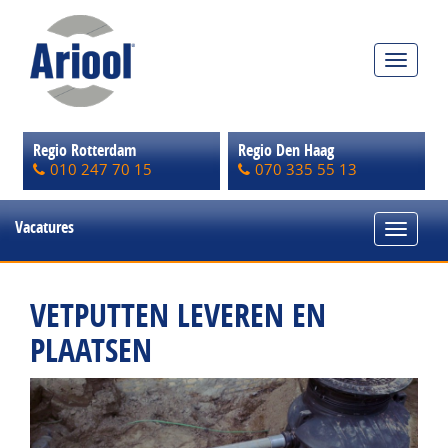
Toggle
navigat
Regio Rotterdam
Regio Den Haag
010 247 70 15
070 335 55 13
Vacatures
Toggle
navigat
VETPUTTEN LEVEREN EN
PLAATSEN