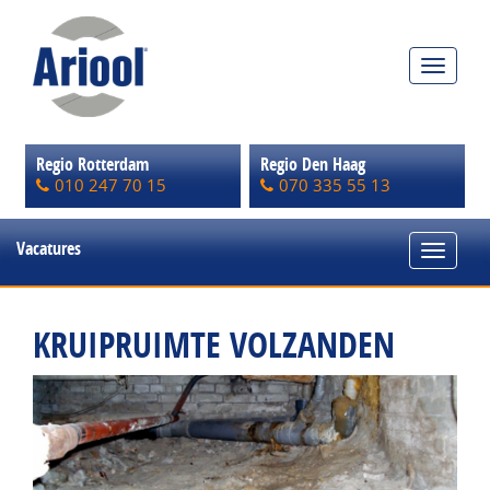
Toggle
navigat
Regio Rotterdam
Regio Den Haag
010 247 70 15
070 335 55 13
Vacatures
Toggle
navigat
KRUIPRUIMTE VOLZANDEN