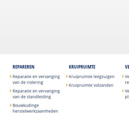
REPAREREN
KRUIPRUIMTE
V
Reparatie en vervanging
Kruipruimte leegzuigen
V
van de riolering
re
Kruipruimte volzanden
Reparatie en vervanging
V
van de standleiding
p
Bouwkudinge
herstelwerkzaamheden