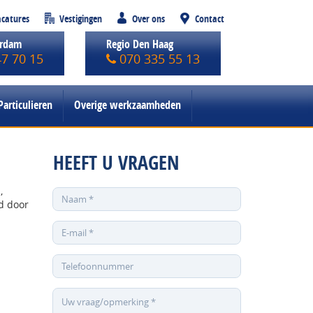
catures
Vestigingen
Over ons
Contact
erdam
Regio Den Haag
47 70 15
070 335 55 13
Particulieren
Overige werkzaamheden
HEEFT U VRAGEN
,
ed door