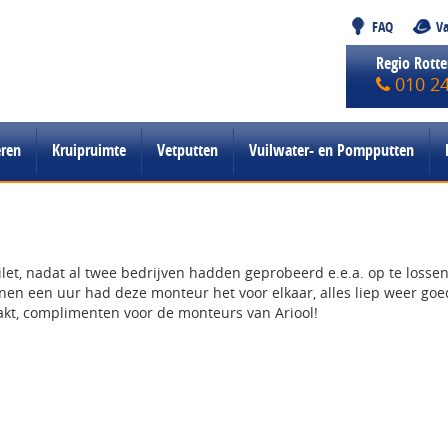
FAQ
Va
Regio Rott
010 2
eren
Kruipruimte
Vetputten
Vuilwater- en Pompputten
let, nadat al twee bedrijven hadden geprobeerd e.e.a. op te lossen
innen een uur had deze monteur het voor elkaar, alles liep weer go
akt, complimenten voor de monteurs van Ariool!